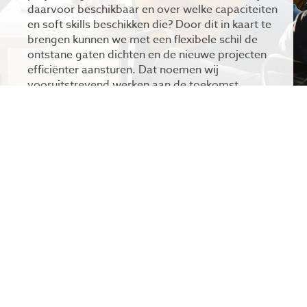
daarvoor beschikbaar en over welke capaciteiten
en soft skills beschikken die? Door dit in kaart te
brengen kunnen we met een flexibele schil de
ontstane gaten dichten en de nieuwe projecten
efficiënter aansturen. Dat noemen wij
vooruitstrevend werken aan de toekomst.
CONTACT
Vragen of interesse?
Benieuwd wat Velox voor jouw organisatie kan
betekenen? Neem contact met mij op. Ik ben elke
werkdag tussen 7:00 en 19:00 bereikbaar.
KISITO ZONNEVELD