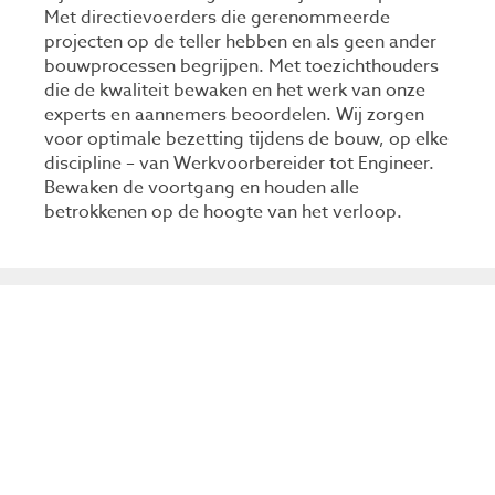
Met directievoerders die gerenommeerde
projecten op de teller hebben en als geen ander
bouwprocessen begrijpen. Met toezichthouders
die de kwaliteit bewaken en het werk van onze
experts en aannemers beoordelen. Wij zorgen
voor optimale bezetting tijdens de bouw, op elke
discipline – van Werkvoorbereider tot Engineer.
Bewaken de voortgang en houden alle
betrokkenen op de hoogte van het verloop.
ONZE EXPERTISES
Met onze expertises maken wij van elk
complex project een succes