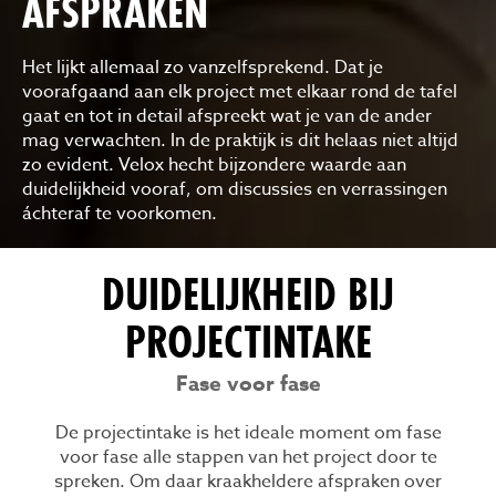
AFSPRAKEN
Het lijkt allemaal zo vanzelfsprekend. Dat je
voorafgaand aan elk project met elkaar rond de tafel
gaat en tot in detail afspreekt wat je van de ander
mag verwachten. In de praktijk is dit helaas niet altijd
zo evident. Velox hecht bijzondere waarde aan
duidelijkheid vooraf, om discussies en verrassingen
áchteraf te voorkomen.
DUIDELIJKHEID BIJ
PROJECTINTAKE
Fase voor fase
De projectintake is het ideale moment om fase
voor fase alle stappen van het project door te
spreken. Om daar kraakheldere afspraken over