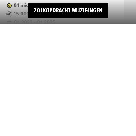
81 mio
ZOEKOPDRACHT WIJZIGINGEN
15.000 m2
Q1 2022 - Q1 2025
Station Ede-Wageningen gaat de komende jaren
op de schop. En ook het omliggende gebied zal
ZOEK BINNEN 50 PROJECTEN
aangepakt worden. Het moderne ontwerp is
verzorgd door de architecten en ingenieurs...
LEES MEER
Zoeken
Startdatum
Opleverdatum
FASE