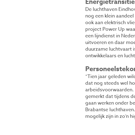
Energietransiti
De luchthaven Eindho
nog een klein aandee
ook aan elektrisch vli
project Power Up waar
een lijndienst in Ned
uitvoeren en daar moet
duurzame luchtvaart i
ontwikkelaars en luch
Personeelstekor
“Tien jaar geleden wi
dat nog steeds wel hoo
arbeidsvoorwaarden. 
gemerkt dat tijdens d
gaan werken onder bet
Brabantse luchthaven.
mogelijk zijn in zo’n h