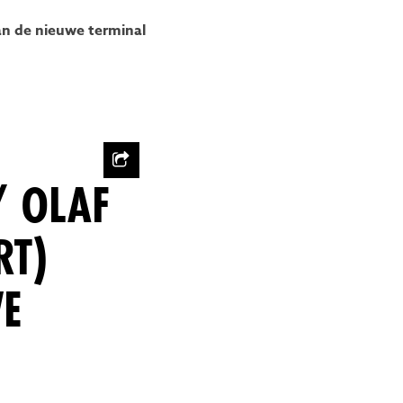
an de nieuwe terminal
/ OLAF
RT)
WE