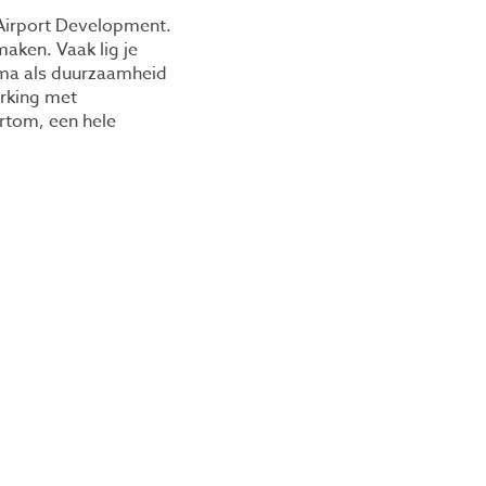
 Airport Development.
aken. Vaak lig je
ema als duurzaamheid
erking met
ortom, een hele