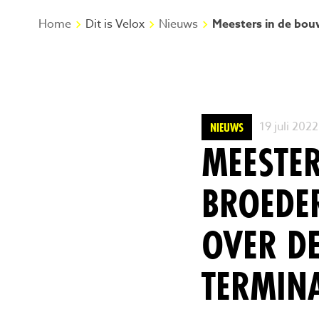
Home
Dit is Velox
Nieuws
Meesters in de bou
19 juli 2022
NIEUWS
MEESTE
BROEDE
OVER D
TERMIN