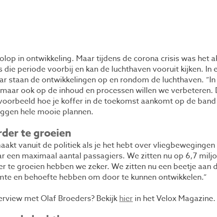
olop in ontwikkeling. Maar tijdens de corona crisis was het ak
s die periode voorbij en kan de luchthaven vooruit kijken. I
ar staan de ontwikkelingen op en rondom de luchthaven. “In 
n maar ook op de inhoud en processen willen we verbeteren.
jvoorbeeld hoe je koffer in de toekomst aankomt op de band 
liggen hele mooie plannen.
der te groeien
aakt vanuit de politiek als je het hebt over vliegbewegingen
r een maximaal aantal passagiers. We zitten nu op 6,7 milj
er te groeien hebben we zeker. We zitten nu een beetje aan d
imte en behoefte hebben om door te kunnen ontwikkelen.”
erview met Olaf Broeders? Bekijk
hier
in het Velox Magazine.