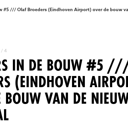
w #5 /// Olaf Broeders (Eindhoven Airport) over de bouw v
 / 4
RS IN DE BOUW #5 //
RS (EINDHOVEN AIRPO
E BOUW VAN DE NIEU
AL