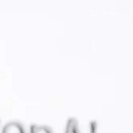
MENU
W