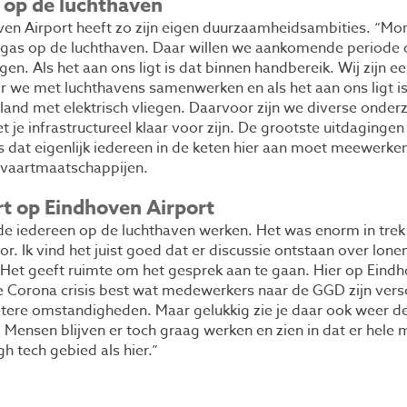
e op de luchthaven
ven Airport heeft zo zijn eigen duurzaamheidsambities. “M
l gas op de luchthaven. Daar willen we aankomende periode
egen. Als het aan ons ligt is dat binnen handbereik. Wij zijn e
 we met luchthavens samenwerken en als het aan ons ligt is 
erland met elektrisch vliegen. Daarvoor zijn we diverse onde
 je infrastructureel klaar voor zijn. De grootste uitdaginge
s dat eigenlijk iedereen in de keten hier aan moet meewerke
tvaartmaatschappijen.
t op Eindhoven Airport
lde iedereen op de luchthaven werken. Het was enorm in trek
r. Ik vind het juist goed dat er discussie ontstaan over lone
Het geeft ruimte om het gesprek aan te gaan. Hier op Ein
e Corona crisis best wat medewerkers naar de GGD zijn vers
ere omstandigheden. Maar gelukkig zie je daar ook weer de
 Mensen blijven er toch graag werken en zien in dat er hele
igh tech gebied als hier.”