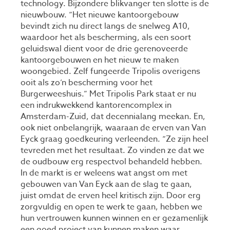
technology. Bijzondere blikvanger ten slotte is de
nieuwbouw. “Het nieuwe kantoorgebouw
bevindt zich nu direct langs de snelweg A10,
waardoor het als bescherming, als een soort
geluidswal dient voor de drie gerenoveerde
kantoorgebouwen en het nieuw te maken
woongebied. Zelf fungeerde Tripolis overigens
ooit als zo’n bescherming voor het
Burgerweeshuis.” Met Tripolis Park staat er nu
een indrukwekkend kantorencomplex in
Amsterdam-Zuid, dat decennialang meekan. En,
ook niet onbelangrijk, waaraan de erven van Van
Eyck graag goedkeuring verleenden. “Ze zijn heel
tevreden met het resultaat. Zo vinden ze dat we
de oudbouw erg respectvol behandeld hebben.
In de markt is er weleens wat angst om met
gebouwen van Van Eyck aan de slag te gaan,
juist omdat de erven heel kritisch zijn. Door erg
zorgvuldig en open te werk te gaan, hebben we
hun vertrouwen kunnen winnen en er gezamenlijk
een goed project van kunnen maken waar