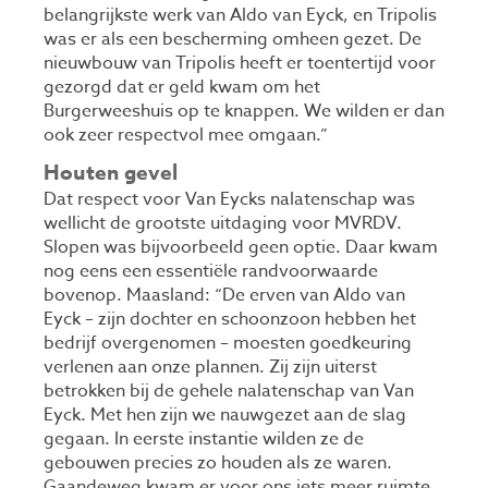
belangrijkste werk van Aldo van Eyck, en Tripolis
was er als een bescherming omheen gezet. De
nieuwbouw van Tripolis heeft er toentertijd voor
gezorgd dat er geld kwam om het
Burgerweeshuis op te knappen. We wilden er dan
ook zeer respectvol mee omgaan.”
Houten gevel
Dat respect voor Van Eycks nalatenschap was
wellicht de grootste uitdaging voor MVRDV.
Slopen was bijvoorbeeld geen optie. Daar kwam
nog eens een essentiële randvoorwaarde
bovenop. Maasland: “De erven van Aldo van
Eyck – zijn dochter en schoonzoon hebben het
bedrijf overgenomen – moesten goedkeuring
verlenen aan onze plannen. Zij zijn uiterst
betrokken bij de gehele nalatenschap van Van
Eyck. Met hen zijn we nauwgezet aan de slag
gegaan. In eerste instantie wilden ze de
gebouwen precies zo houden als ze waren.
Gaandeweg kwam er voor ons iets meer ruimte,