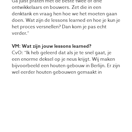
Ga juist praten met de beste twee of drie
ontwikkelaars en bouwers. Zet die in een
denktank en vraag hen hoe we het moeten gaan
doen. Wat zijn de lessons learned en hoe je kun je
het proces versnellen? Dan kom je pas echt
verder.”
VM: Wat zijn jouw lessons learned?
CvO: “Ik heb geleerd dat als je te snel gaat, je
een enorme deksel op je neus krijgt. Wij maken
bijvoorbeeld een houten gebouw in Berlijn. Er zijn
wel eerder houten gebouwen gemaakt in
Duitsland, dus we dachten: dat kan wel. Maar de
brandweer van Berlijn had er zijn eigen
perspectief op. Daardoor liep het project twee
jaar vertraging op. Huurders en beleggers boos,
aannemers die wegliepen. Dat heeft tot een
enorme hoeveelheid ellende geleid.”
VM: Hoe los je zoiets dan op?
CvO: “Door te praten en lijmen. Je hebt dus