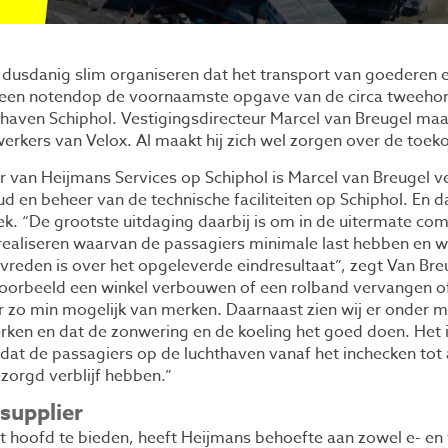
usdanig slim organiseren dat het transport van goederen e
s een notendop de voornaamste opgave van de circa tweeh
haven Schiphol. Vestigingsdirecteur Marcel van Breugel maa
rkers van Velox. Al maakt hij zich wel zorgen over de toe
ur van Heijmans Services op Schiphol is Marcel van Breugel 
d en beheer van de technische faciliteiten op Schiphol. En d
k. “De grootste uitdaging daarbij is om in de uitermate c
 realiseren waarvan de passagiers minimale last hebben en w
vreden is over het opgeleverde eindresultaat”, zegt Van Bre
jvoorbeeld een winkel verbouwen of een rolband vervangen of
ar zo min mogelijk van merken. Daarnaast zien wij er onder m
ken en dat de zonwering en de koeling het goed doen. Het 
 dat de passagiers op de luchthaven vanaf het inchecken tot 
ezorgd verblijf hebben.”
 supplier
 hoofd te bieden, heeft Heijmans behoefte aan zowel e- en