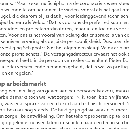
nals. “Maar zeker nu Schiphol na de coronacrisis weer ste
n wij moeite om personeel te vinden, vooral als het gaat o
gel, die daarom blij is dat hij voor leidinggevend technisch
ojectbureau als Velox. “Dat is voor ons de preferred supplie
reiders en projectcoördinatoren, maar af en toe ook voor p
ten. Voor ons is het vooral van belang dat er sprake is van
kennis en ervaring als de juiste persoonlijkheid. Dus: past d
de vestiging Schiphol? Over het algemeen slaagt Velox erin 
 onze profielschets.” De vestigingsdirecteur ervaart het ook 
preekpunt heeft, in de persoon van sales consultant Pieter B
 allerlei verschillende personen gebeld, dat is wel zo prettig.
len en regelen.”
op arbeidsmarkt
og een invulling kan geven aan het personeelstekort, maakt
beidsmarkt toch wel wat zorgen: “Kijk, toen ik zo’n vijfentw
 was er al sprake van een tekort aan technisch personeel. Nu
kort bestaat nog steeds. De huidige jeugd wil vaak niet meer 
en zorgelijke ontwikkeling. Om het tekort proberen op te los
dig opgeleide mensen laten omscholen naar een technisch b