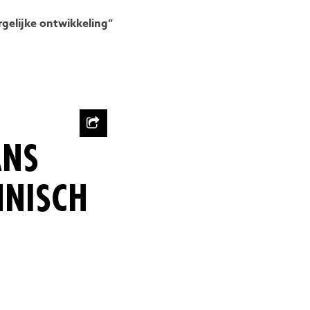
rgelijke ontwikkeling”
ANS
HNISCH