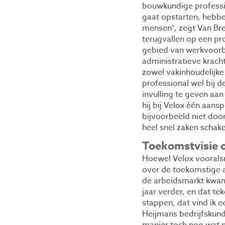
bouwkundige professio
gaat opstarten, hebbe
mensen”, zegt Van Breu
terugvallen op een pr
gebied van werkvoorbe
administratieve krach
zowel vakinhoudelijke 
professional wel bij 
invulling te geven aan
hij bij Velox één aans
bijvoorbeeld niet door
heel snel zaken schake
Toekomstvisie 
Hoewel Velox vooralsn
over de toekomstige ar
de arbeidsmarkt kwam,
jaar verder, en dat te
stappen, dat vind ik e
Heijmans bedrijfskun