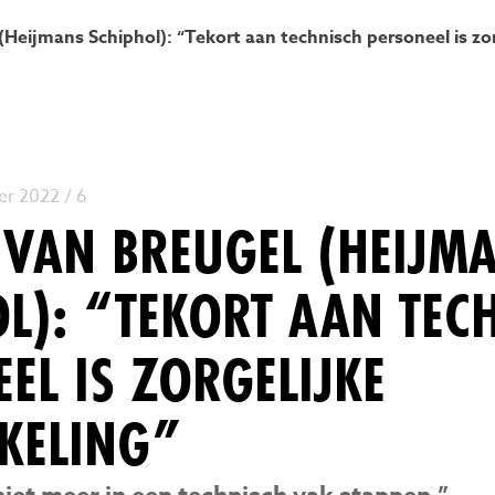
(Heijmans Schiphol): “Tekort aan technisch personeel is zo
r 2022 / 6
 VAN BREUGEL (HEIJM
L): “TEKORT AAN TEC
EL IS ZORGELIJKE
KELING”