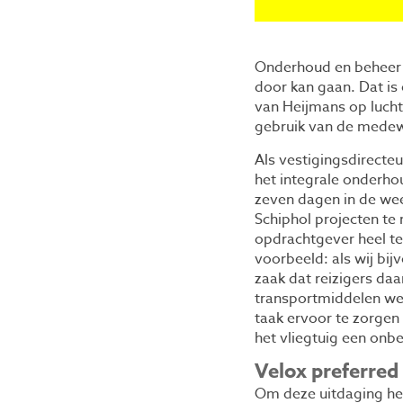
Onderhoud en beheer d
door kan gaan. Dat i
van Heijmans op lucht
gebruik van de medewe
Als vestigingsdirecte
het integrale onderhou
zeven dagen in de wee
Schiphol projecten te
opdrachtgever heel te
voorbeeld: als wij bi
zaak dat reizigers da
transportmiddelen wer
taak ervoor te zorgen
het vliegtuig een onb
Velox preferred
Om deze uitdaging het