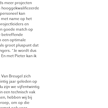
eds meer projecten
m hooggekwalificeerde
 personeel kan
r, met name op het
rojectleiders en
 een goede match op
e betreffende
om een optimale
als groot pluspunt dat
ongers. “Je wordt dus
 En met Pieter kan ik
 Van Breugel zich
intig jaar geleden op
 zijn we vijfentwintig
in een technisch vak
sen, hebben wij bij
eroep, om op die